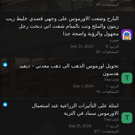
المشاهدات
2K
البارح وضعت الاورموس على وجهي قصدي خليط زيت
زيتون والملح ونت بالمنام شفت اني دبحت رجل
مجهول والرؤية واضحة جدا
نصيرة
الردود
6
Dec 31, 2024
المشاهدات
2K
تحويل اورموس الذهب الى ذهب معدني - ديفيد
هدسون
T
The Lost
الردود
1
Dec 1, 2024
المشاهدات
1K
امثلة على التأثيرات الزراعية عند استعمال
الاورموس سماد في التربة
T
The Lost
الردود
1
Sep 25, 2024
المشاهدات
877