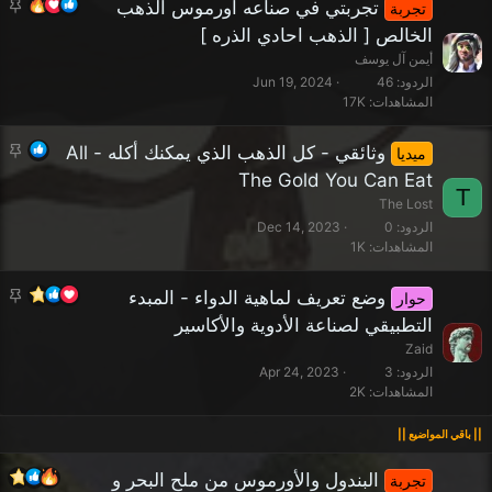
م
تجربتي في صناعه اورموس الذهب
تجربة
ث
الخالص [ الذهب احادي الذره ]
ب
أيمن آل يوسف
ت
الردود
46
Jun 19, 2024
المشاهدات
17K
م
وثائقي - كل الذهب الذي يمكنك أكله - All
ميديا
ث
The Gold You Can Eat
T
ب
The Lost
ت
الردود
0
Dec 14, 2023
المشاهدات
1K
م
وضع تعريف لماهية الدواء - المبدء
حوار
ث
التطبيقي لصناعة الأدوية والأكاسير
ب
Zaid
ت
الردود
3
Apr 24, 2023
المشاهدات
2K
البندول والأورموس من ملح البحر و
تجربة