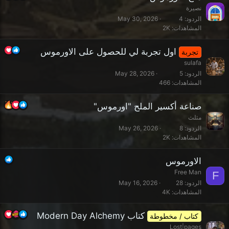
نصيرة
الردود
4
May 30, 2026
المشاهدات
2K
اول تجربة لي للحصول على الاورموس
تجربة
sulafa
الردود
5
May 28, 2026
المشاهدات
466
صناعة أكسير الملح "اورموس"
مثلث
الردود
8
May 26, 2026
المشاهدات
2K
الاورموس
Free Man
F
الردود
28
May 16, 2026
المشاهدات
4K
كتاب Modern Day Alchemy
كتاب / مخطوطة
Lost|pages