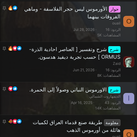
م
الأورموس ليس حجر الفلاسفة - وماهي
حوار
ث
الفروقات بينهما
O
ب
ouail
ت
الردود
16
Jul 28, 2026
المشاهدات
5K
م
شرح وتفسير [ العناصر احادية الذرة-
شرح
ث
ORMUS ] حسب تجربة ديفيد هدسون.
ب
Zaid
ت
الردود
16
Jun 21, 2026
المشاهدات
8K
م
الاورموس النباتي وصولاً إلى الحمرة.
شرح
ث
الديمهاروت الشمالي
ا
ب
الردود
43
Apr 16, 2025
المشاهدات
14K
ت
م
طريقة صنع قدماء العراق لكميات
معلومة
ث
هائلة من أورموس الذهب
O
ب
ouail