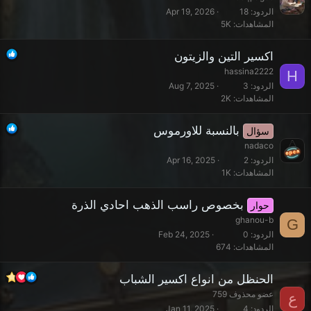
الردود
18
Apr 19, 2026
المشاهدات
5K
اكسير التين والزيتون
hassina2222
H
الردود
3
Aug 7, 2025
المشاهدات
2K
بالنسبة للاورموس
سؤال
nadaco
الردود
2
Apr 16, 2025
المشاهدات
1K
بخصوص راسب الذهب احادي الذرة
حوار
ghanou-b
G
الردود
0
Feb 24, 2025
المشاهدات
674
الحنظل من انواع اكسير الشباب
عضو محذوف 759
ع
الردود
4
Jan 11, 2025