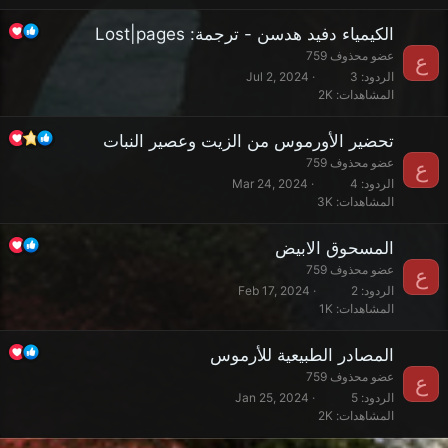
الكيمياء دفيد هدسن - ترجمة: Lost|pages
عضو محذوف 759
ع
الردود
3
Jul 2, 2024
المشاهدات
2K
تحضير الأورموس من الزيت وعصير النبات
عضو محذوف 759
ع
الردود
4
Mar 24, 2024
المشاهدات
3K
المسحوق الابيض
عضو محذوف 759
ع
الردود
2
Feb 17, 2024
المشاهدات
1K
المصادر الطبيعية للأرموس
عضو محذوف 759
ع
الردود
5
Jan 25, 2024
المشاهدات
2K