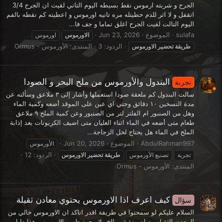
الجرح و شربته ارموس نقط بسيطه اليوم التاني لقيت ان الجرح 3/4
اتقفل و لا اثر للدم حطيتله مره تانيه اورموس و اعطيته كم نقطه بالفم
اليوم التالت لقيت الجرح اغلق تماما و جف فا...
sulafa
الموضوع
Jun 23, 2026
الاورموس
اورموس
الردود: 3
المنتدى:
الأورموس - Ormus
طريقة
تحضير
الاورموس
البندول والأورموس من ملح البحر و الصودا
تجربة
سالت البندول كم ملعقة صودا استعملها وأشار إلى ٣ ملاعق وسألته عن
مدة التسخين ١٠ دقائق وحتي اي عين على الموقد أضعه وكمية الماء
وهل من الصنبور ام الفلتر لتر من الصنبور وعن كمية الملح ٩ ملاعق
طعام متى أضعه في الماء اثناء الغليان متى اضيف الكربونات بعد إذابة
الملح في الماء هل يحتاج لخل الزجاجة...
AbdulRahman997
الموضوع
Jun 20, 2026
الأورموس
الردود: 12
تجربة
تصنيع الأورموس
طريقة
تحضير
الاورموس
المنتدى:
الأورموس - Ormus
كيف اعرف اذا الاورموس يحتوي معادن ثقيلة
سؤال
السلام عليكم لو سمحتوا في طريقة اقدر اتاكد ان الاورموس خالي من
المعدن الثقيله رصاص زئبق و الخ ولا مجرد ظهور الاورموس هذا دليل