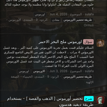
خلوه من المعادن التقيله هل اتناولوا وانا مطمنه ولا يوجد خطوه للتاكد
؟
sulafa
الموضوع
Jun 4, 2026
اورموس
الردود: 9
المنتدى:
الأورموس -
طريقة
تحضير
الاورموس
معادن
Ormus
اورموس ملح البحر الاحمر
سؤال
السلام عليكم قمت بعمل تجربة الاورموس على كميه اكبر .. وبعد غسل
الاورموس 4 مرات .. لاحظت ان اللون تغير من الابيض الناصع للسكري
فما السبب ؟ الملح ملح البحر الاحمر الماء المقطر استخدمت نوعين
واحد من احد الشركات و الاخر مقطر في البيت عند غسل الاورموس
المره الاولى كانت القراة 11 فا اضفت...
sulafa
الموضوع
Jun 3, 2026
الاورموس
اورموس
الردود: 9
المنتدى:
الخيمياء - الصنعة
طريقة
تحضير
الاورموس
الإلهية
تحضير أورموس [ الذهب والفضة ] - بستخدام
شرح
طريقة ديفيد هدسون