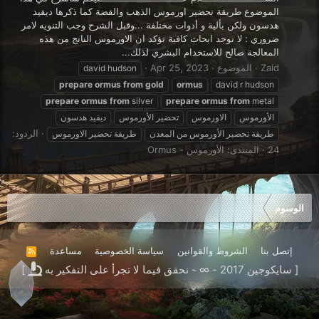
الموضوع طريقة تحضير اورموس الذهب والفضة كما ذكرها ديفيد
هدسون ولكن بألية و أدوات مختلفة ...وقبل الشرح وجب التنويه لامر
ضروري : لا توجد ابحاث كافية تؤكد ان الاورموس الناتج من هذه
المعالجة صالح للاستخدام البشري لذلك...
Zaid
الموضوع
Apr 25, 2023
david hudson
prepare
ormus
from
gold
ormus
david r hudson
prepare
ormus
from
silver
prepare
ormus
from
metal
الأورموس
الاورموس
تحضير الأورموس
ديفيد هدسون
الردود:
طريقة تحضير الأورموس من المعدن
طريقة تحضير الاورموس
24
المنتدى:
الأورموس - Ormus
الوسوم
إتصل بنا
الشروط والقوانين
سياسة الخصوصية
مساعدة
R
S
[ سايكوجين 2017 - ∞ - نحقق فيما لا تجرأ على التفكير به
]
S