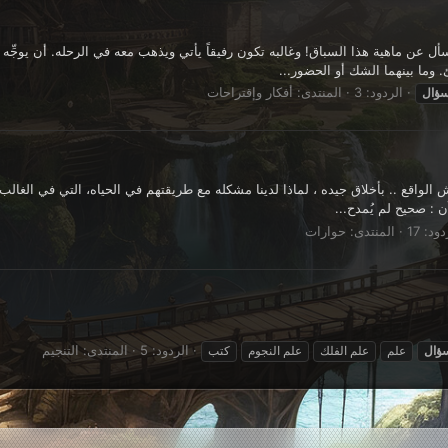
عن ماهية هذا السباق! وغالبه تكون رفيقاً يأتي ويذهب معه في الرحله. أن يوجِّه 
 وما بينهما الشك أو الحضور...
الردود: 3
المنتدى:
أفكار وإقتراحات
ؤال
يش الواقع .. بأخلاق جيده ، لماذا لدينا مشكله مع طريقتهم في الحياه، التي في الغال
ن : صحيح لم يُمدح...
ود: 17
المنتدى:
حوارات
الردود: 5
المنتدى:
التنجيم
ؤال
علم
علم الفلك
علم النجوم
كتب