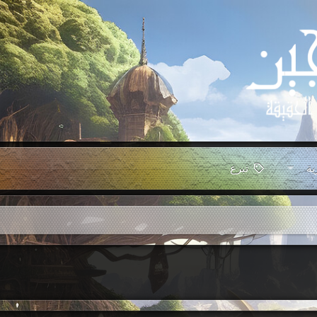
ية
تبرع