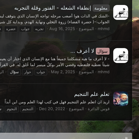
إنطفاء الشعله - الفتور وقلة التجربه
معلومة
-الشك في الذات هوا أصعب مرحله تواجه الإنسان الذي يتوقف ليسأل 
الجواب:-( حضرة الفضاء) زروة التخلي ونهاية الهدم، وبداية كل شئ.
mhmd
الموضوع
Aug 16, 2025
تجربه
جواب
حضره
س
لا أعرف ...
سؤال
- لا أعرف ما هية مشكلتنا جميعاً هنا مع الإنسان الذي اختار أن يع
شيئاً نعطيه فلنعطيه وقضي الأمر ،وكلٌ ميسر لما خُلق له. في القرآ
mhmd
الموضوع
May 2, 2025
الرد
جواب
حوار
سؤال
تعلم علم التنجيم
اريد ان اتعلم علم التنجيم فهل في كتب لهذا العلم ومن اين أبداً
قوس الدائرة
الموضوع
Dec 20, 2022
التنجيم
النجوم
س