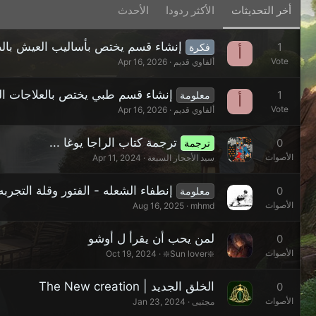
أخر التحديثات
الأكثر ردودا
الأحدث
إنشاء قسم يختص بأساليب العيش بالظرو
1
فكرة
أ
Vote
ألفاوي قديم
Apr 16, 2026
إنشاء قسم طبي يختص بالعلاجات البد
1
معلومة
أ
Vote
ألفاوي قديم
Apr 16, 2026
ترجمة كتاب الراجا يوغا ...
0
ترجمة
الأصوات
سيد الأحجار السبعة
Apr 11, 2024
إنطفاء الشعله - الفتور وقلة التجربه
0
معلومة
الأصوات
Aug 16, 2025
mhmd
لمن يحب أن يقرأ ل أوشو
0
الأصوات
Oct 19, 2024
❇️Sun lover❇️
الخلق الجديد | The New creation
0
الأصوات
مجتبى
Jan 23, 2024