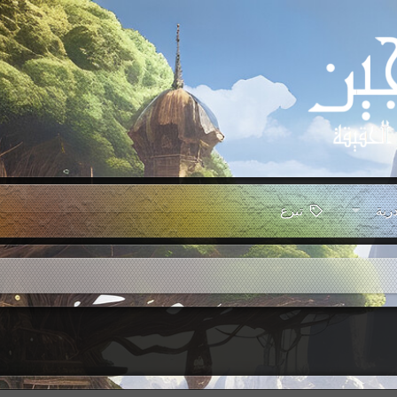
رية
تبرع