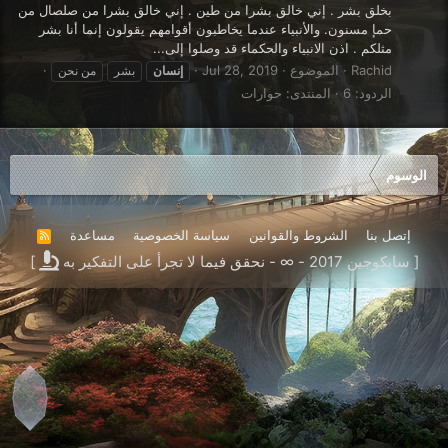
بخلق بشر . إني خالق بشرا من طين . إني خالق بشرا من صلصال من
حمإ مسنون. والأنبياء عندما يخاطبون أقوامهم يقولون إنما أنا بشر
مثلكم . اذن الانبياء والحكماء قد وصلوا إلى...
Rachid
الموضوع
Jul 28, 2019
إنسان
بشر
من نحن
الردود: 6
المنتدى:
حوارات
الوسوم
إتصل بنا
الشروط والقوانين
سياسة الخصوصية
مساعدة
R
S
[ سايكوجين 2017 - ∞ - نحقق فيما لا تجرأ على التفكير به
]
S