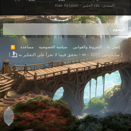
المنتدى:
علاء الحلبي - Alae AlHalabi
الوسوم
إتصل بنا
الشروط والقوانين
سياسة الخصوصية
مساعدة
R
S
[ سايكوجين 2017 - ∞ - نحقق فيما لا تجرأ على التفكير به
]
S