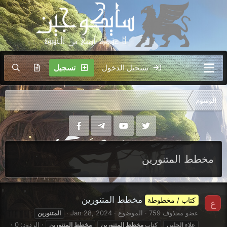
تسجيل الدخول
تسجيل
الوسوم
مخطط المتنورين
مخطط المتنورين
كتاب / مخطوطة
ع
عضو محذوف 759
الموضوع
Jan 28, 2024
المتنورين
الردود: 0
علاء الحلبي
كتاب
مخطط
المتنورين
مخطط
المتنورين