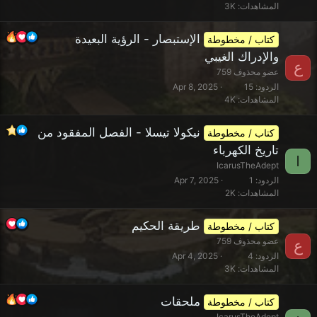
المشاهدات
3K
الإستبصار - الرؤية البعيدة
كتاب / مخطوطة
والإدراك الغيبي
ع
عضو محذوف 759
الردود
15
Apr 8, 2025
المشاهدات
4K
نيكولا تيسلا - الفصل المفقود من
كتاب / مخطوطة
تاريخ الكهرباء
I
IcarusTheAdept
الردود
1
Apr 7, 2025
المشاهدات
2K
طريقة الحكيم
كتاب / مخطوطة
عضو محذوف 759
ع
الردود
4
Apr 4, 2025
المشاهدات
3K
ملحقات
كتاب / مخطوطة
IcarusTheAdept