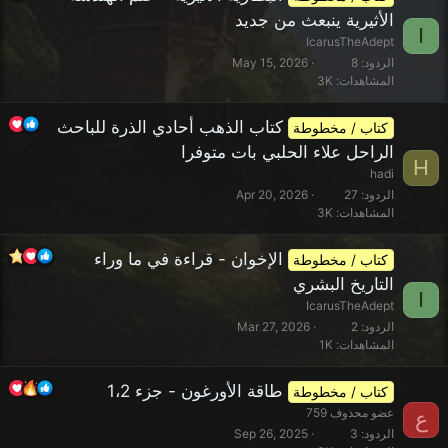
الأثيرية ينبعث من جديد
I
IcarusTheAdept
الردود
8
May 15, 2026
المشاهدات
3K
كتاب الذهب أحادي الذرة للباحث
كتاب / مخطوطة
الراحل علاء الحلبي بات متوفرا
H
hadi
الردود
27
Apr 20, 2026
المشاهدات
3K
الإخوان - قراءة في ما وراء
كتاب / مخطوطة
التاريخ البشري
I
IcarusTheAdept
الردود
2
Mar 27, 2026
المشاهدات
1K
طاقة الأورغون - جزء 1،2
كتاب / مخطوطة
عضو محذوف 759
ع
الردود
3
Sep 26, 2025