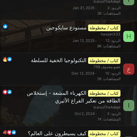
IcarusTheAdept
الردود
2
Jan 31, 2025
المشاهدات
2K
مستودع سايكوجين
كتاب / مخطوطة
hassan333
H
الردود
12
Jan 12, 2025
المشاهدات
9K
التكنولوجيا الخفية للسلطة
كتاب / مخطوطة
عضو محذوف 759
ع
الردود
10
Dec 12, 2024
المشاهدات
2K
الكهرباء المشعة - إستخلاص
كتاب / مخطوطة
الطاقة من تعكير الفراع الأثيري
I
IcarusTheAdept
الردود
3
Oct 2, 2024
المشاهدات
1K
كيف يسيطرون على العالم؟
كتاب / مخطوطة