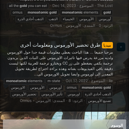
The Lost
الموضوع
Dec 14, 2023
all the
gold
you can eat
ormus
monoatomic
gold
monoatomic
elements
gold
أورموس
الأورموس
الخيمياء
الذهب
الذهب أحادي الذرة
الردود: 0
المنتدى:
الأورموس - Ormus
طرق تحضير الأورموس ومعلومات أخرى
ميديا
مرحبا جميعا ... هذا الباحث يعطي معلومات قيمة جدا حول الاورموس
ولديه مزرعة يدرس فيها تاثيرات الاورموس على النبات الذين يريدون
ترجمة يكفي يضغطو على زر CC ويختارو ترجمة للعربية لكنها ليست
دقيقة باقي الفيديوهات بقناته وهذه براءة اختراع لطريقة تحويل
المعدن الى اورموس وايضا تحويل الاورموس الى...
Ile
الموضوع
Oct 17, 2022
monoatomic
elements
m-state
gold
monoatomic
ormus
أورموس
الأورموس
الاورموس
الذهب أحادي الذرة
اورموس
تأثير الأورموس
تحضير الأورموس
الردود: 8
المنتدى:
الأورموس - Ormus
تصنيع الأورموس
الوسوم