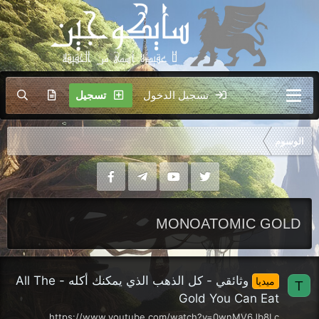
تسجيل الدخول
تسجيل
الوسوم
MONOATOMIC GOLD
وثائقي - كل الذهب الذي يمكنك أكله - All The
ميديا
T
Gold You Can Eat
https://www.youtube.com/watch?v=0wnMV6Jb8Lc