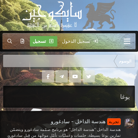
تسجيل الدخول
تسجيل
الوسوم
يوغا
هندسة الداخل - سادغورو
تجربة
هندسة الداخل "هندسة الداخل" هو برنامج صمّمه سادغورو ويتضمّن
تمارين يوغا بسيطة، جلسات وعمليّات تأمّل موجّهة من قِبل سادغورو،