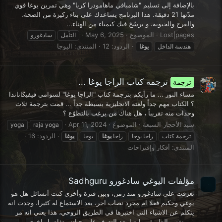
بالإضافة إلى تسليم "شامبافي ماهامودرا كريا" وهي تمرين يوغا قوي
مدّتها 21 دقيقة. هذا البرنامج يساعدك على بناء ركيزة من الصحة،
والفرح والحيوية، و يرسّخ فيك كيمياء من الهناء...
Lost|pages
الموضوع
May 6, 2025
التأمل
سادغورو
الردود: 12
المنتدى:
اليوجا
هندسة الداخل
يوغا
ترجمة كتاب الراجا يوغا ...
ترجمة
مساء النور ... ما رأيكم بترجمة كتاب "الراجا يوغا" لسوامي فيفيكاناندا
؟ الكتاب مهم جداً ولغته الانجليزية بسيطة جداً ... قمت بترجمة ثلاث
وحدات منه تقريباً ، هل هناك من يرغب بالتطوّع ؟
سيد الأحجار السبعة
الموضوع
Apr 11, 2024
yoga
raja yoga
الردود: 16
ترجمة كتاب
راجا يوجا
راجا
يوغا
يوجا
يوغا
المنتدى:
أفكار وإقتراحات
مؤلفات اليوغي سادغورو Sadhguru
تعرفت على سادغورو منذ زمن، وبين فترة وأخرى كنت أتسائل هل هو
يوغي وحكيم فعلا ام مجرد نصاب اخر، بعد الاستماع له كثيرا، وجدت انه
يتكلم عن الاشياء التي اختبرها في الطريق الروحي، هذا يعني انه مر
من نفس الطريق، وايضا بعد التعرف على حياته وتفاصيل اخرى من