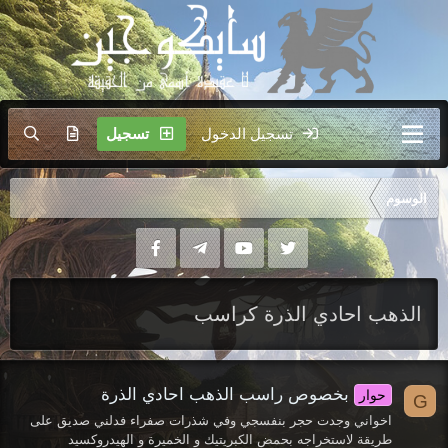
تسجيل الدخول
تسجيل
الوسوم
الذهب احادي الذرة كراسب
بخصوص راسب الذهب احادي الذرة
حوار
G
اخواني وجدت حجر بنفسجي وفي شذرات صفراء فدلني صديق على
طريقة لاستخراجه بحمض الكبريتيك و الخميرة و الهيدروكسيد