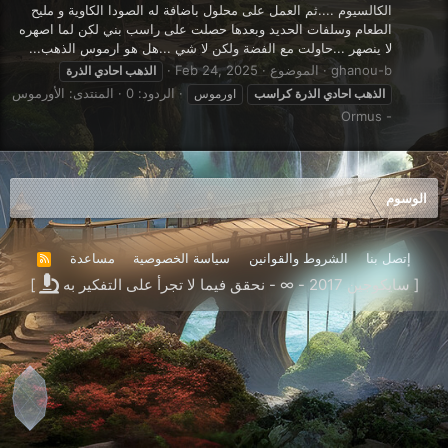
الكالسيوم ....ثم العمل على محلول باضافة له الصودا الكاوية و مليح
الطعام وسلفات الحديد وبعدها حصلت على راسب بني لكن لما اصهره
لا ينصهر ...حاولت مع الفضة ولكن لا شي ...هل هو ارموس الذهب...
ghanou-b
الموضوع
Feb 24, 2025
الذهب
احادي
الذرة
الردود: 0
المنتدى:
الأورموس
الذهب
احادي
الذرة
كراسب
اورموس
- Ormus
الوسوم
إتصل بنا
الشروط والقوانين
سياسة الخصوصية
مساعدة
R
S
[ سايكوجين 2017 - ∞ - نحقق فيما لا تجرأ على التفكير به
]
S