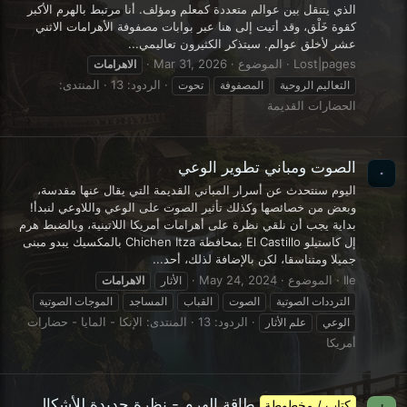
الذي يتنقل بين عوالم متعددة كمعلم ومؤلف. أنا مرتبط بالهرم الأكبر
كقوة خَلْق، وقد أتيت إلى هنا عبر بوابات مصفوفة الأهرامات الاثني
عشر لأخلق عوالم. سيتذكر الكثيرون تعاليمي...
Lost|pages
الموضوع
Mar 31, 2026
الاهرامات
الردود: 13
المنتدى:
التعاليم الروحية
المصفوفة
تحوت
الحضارات القديمة
الصوت ومباني تطوير الوعي
اليوم سنتحدث عن أسرار المباني القديمة التي يقال عنها مقدسة،
وبعض من خصائصها وكذلك تأثير الصوت على الوعي واللاوعي لنبدأ!
بداية يجب أن نلقي نظرة على أهرامات أمريكا اللاتينية، وبالضبط هرم
إل كاستيلو El Castillo بمحافظة Chichen Itza بالمكسيك يبدو مبنى
جميلا ومتناسقا، لكن بالإضافة لذلك، أحد...
Ile
الموضوع
May 24, 2024
الأثار
الاهرامات
الترددات الصوتية
الصوت
القباب
المساجد
الموجات الصوتية
الردود: 13
المنتدى:
الإنكا - المايا - حضارات
الوعي
علم الأثار
أمريكا
طاقة الهرم - نظرة جديدة للأشكال
كتاب / مخطوطة