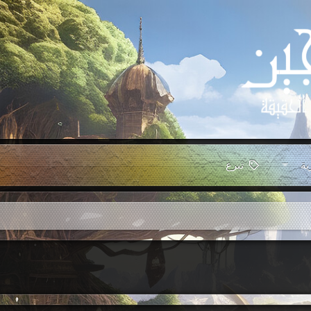
ية
تبرع