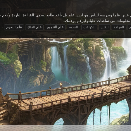
عليها علما ويدرسه للناس هو ليس علم بل يأخذ طابع يسمى القراءة الباردة وكلام
معلومات من سلطات عليا،وغيرهم يوهمك...
ا
م
العرافة
الفلك
الكواكب
النجوم
علم
التنجيم
علم
الفلك
علم
النجوم