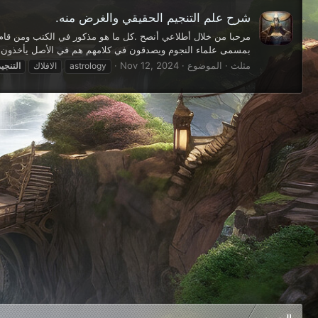
شرح علم التنجيم الحقيقي والغرض منه.
مرحبا من خلال أطلاعي أنصح .كل ما هو مذكور في الكتب ومن قام 
بمسمى علماء النجوم ويصدقون في كلامهم هم في الأصل يأخذون 
مثلث
الموضوع
Nov 12, 2024
astrology
الافلاك
التنجي