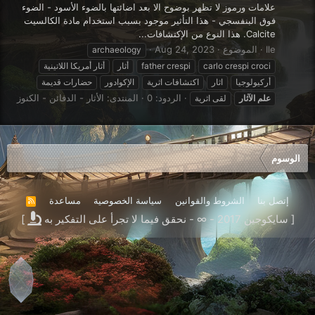
علامات ورموز لا تظهر بوضوح الا بعد اضائتها بالضوء الأسود - الضوء
فوق البنفسجي - هذا التأثير موجود بسبب استخدام مادة الكالسيت
Calcite. هذا النوع من الإكتشافات...
Ile
الموضوع
Aug 24, 2023
archaeology
carlo crespi croci
father crespi
أثار
أثار أمريكا اللاتينية
أركيولوجيا
اثار
اكتشافات اثرية
الإكوادور
حضارات قديمة
الردود: 0
المنتدى:
الأثار - الدفائن - الكنوز
علم
الآثار
لقى اثرية
الوسوم
إتصل بنا
الشروط والقوانين
سياسة الخصوصية
مساعدة
R
S
[ سايكوجين 2017 - ∞ - نحقق فيما لا تجرأ على التفكير به
]
S