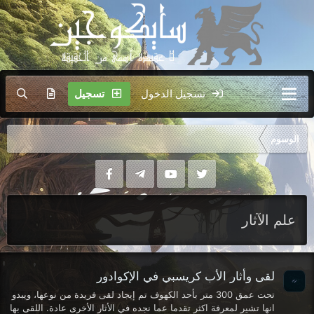
تسجيل الدخول
تسجيل
الوسوم
علم الآثار
لقى وأثار الأب كريسبي في الإكوادور
تحت عمق 300 متر بأحد الكهوف تم إيجاد لقى فريدة من نوعها، ويبدو
انها تشير لمعرفة اكثر تقدما عما نجده في الأثار الأخرى عادة. اللقى بها