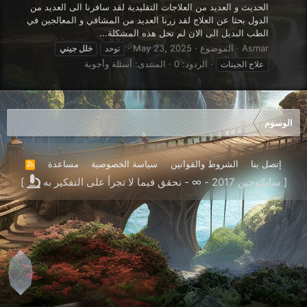
الحديث و العديد من العلاجات التقليدية لقد سافرنا الى العديد من
الدول بحثا عن العلاج لقد زرنا العديد من المشافي و المعالجين في
الطب البديل الى الان لم تحل هذه المشكلة...
Asmar
الموضوع
May 23, 2025
توحد
خلل
جيني
الردود: 0
المنتدى:
أسئلة وأجوبة
علاج الجينات
الوسوم
إتصل بنا
الشروط والقوانين
سياسة الخصوصية
مساعدة
R
S
[ سايكوجين 2017 - ∞ - نحقق فيما لا تجرأ على التفكير به
]
S