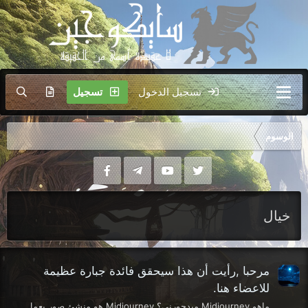
تسجيل الدخول
تسجيل
الوسوم
خيال
مرحبا ,رأيت أن هذا سيحقق فائدة جبارة عظيمة
للاعضاء هنا.
ماهو Midjourney ميدجورني؟ Midjourney هو منشئ صور يعمل