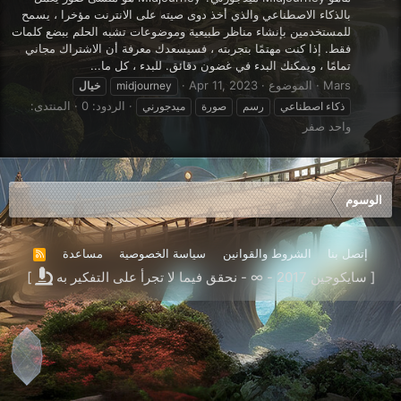
بالذكاء الاصطناعي والذي أخذ دوى صيته على الانترنت مؤخرا ، يسمح
للمستخدمين بإنشاء مناظر طبيعية وموضوعات تشبه الحلم ببضع كلمات
فقط. إذا كنت مهتمًا بتجربته ، فسيسعدك معرفة أن الاشتراك مجاني
تمامًا ، ويمكنك البدء في غضون دقائق. للبدء ، كل ما...
Mars
الموضوع
Apr 11, 2023
midjourney
خيال
الردود: 0
المنتدى:
ذكاء اصطناعي
رسم
صورة
ميدجورني
واحد صفر
الوسوم
إتصل بنا
الشروط والقوانين
سياسة الخصوصية
مساعدة
R
S
[ سايكوجين 2017 - ∞ - نحقق فيما لا تجرأ على التفكير به
]
S