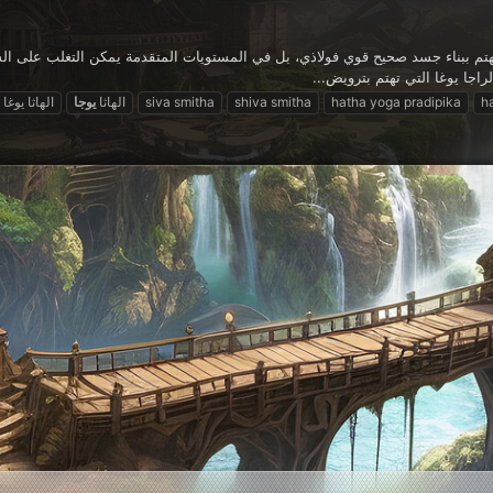
 تهتم ببناء جسد صحيح قوي فولاذي، بل في المستويات المتقدمة يمكن التغلب على ا
راجا يوغا التي تهتم بترويض...
h
hatha yoga pradipika
shiva smitha
siva smitha
الهاثا
يوجا
الهاثا يوغا