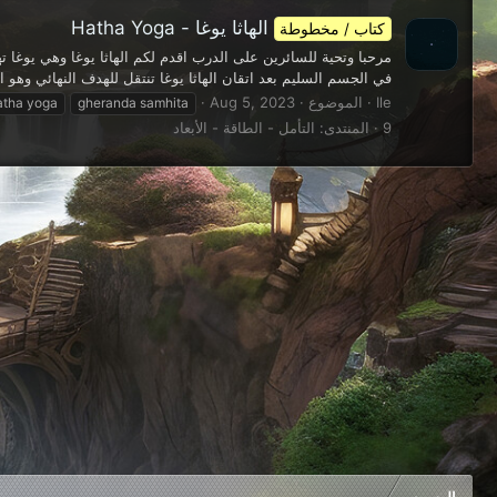
الهاثا يوغا - Hatha Yoga
كتاب / مخطوطة
مرحبا وتحية للسائرين على الدرب اقدم لكم الهاثا يوغا وهي يوغا
في الجسم السليم بعد اتقان الهاثا يوغا تنتقل للهدف النهائي وهو ال
Ile
الموضوع
Aug 5, 2023
atha yoga
gheranda samhita
9
المنتدى:
التأمل - الطاقة - الأبعاد