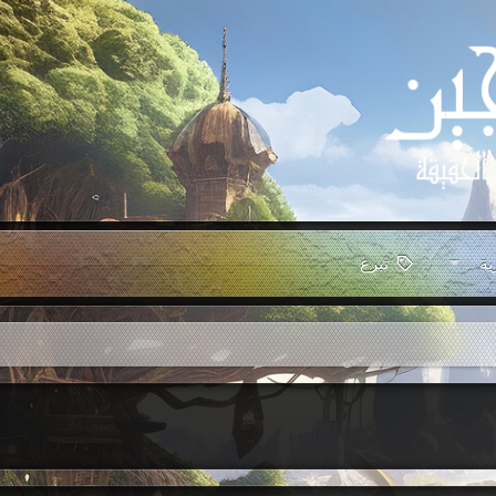
ية
تبرع