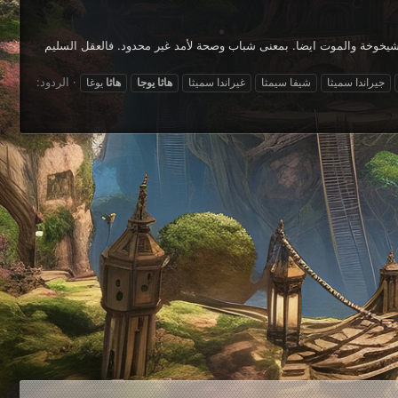
لشيخوخة والموت ايضا. بمعنى شباب وصحة لأمد غير محدود. فالعقل السليم
الردود:
جيراندا سميثا
شيفا سيمثا
غيراندا سميثا
هاثا
يوجا
هاثا
يوغا