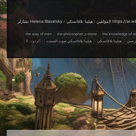
https://ar.wikipedia.org/wiki/%D8%AB%D9%8A%D9%88%D8%B5%D9%88%D9%81%D9%8A%D8%A9 https://en.wikipedia.org/wiki/Theosophy المؤلفين : هيلينا بلافاتسكي - Helena Blavatsky تشارلز
the way of man
the philosopher_s stone
the knowledge of re
الردود: 6
رنسي
هيلينا بلافاتسكي
هيلينا بلافاتسكي صوت الصمت