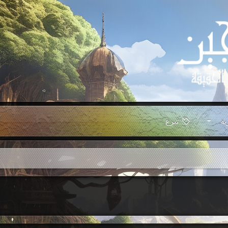
ية
تبرع