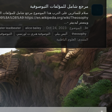
مرجع شامل للمؤلفات الثيوصوفية
سلام للسائرين على الدرب هذا الموضوع مرجع شامل للمؤلفات الثي
ويبستر ليدبيتر -...
Ile
الموضوع
Oct 24, 2023
ster leadbeater
alice bailey
theosophy
أليس بيلي
الثوصوفية هنري ت لورنسي
الثيوصوفية
المنتدى:
العلوم الباطنية