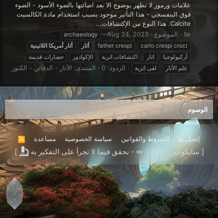
علامات ورموز لا تظهر بوضوح الا بعد اضائتها بالضوء الأسود - الضوء
فوق البنفسجي - هذا التأثير موجود بسبب استخدام مادة الكالسيت
Calcite. هذا النوع من الإكتشافات...
Ile
الموضوع
Aug 24, 2023
archaeology
carlo crespi croci
father crespi
أثار
أثار
أمريكا
اللاتينية
أركيولوجيا
اثار
اكتشافات اثرية
الإكوادور
حضارات قديمة
الردود: 0
المنتدى:
الأثار - الدفائن - الكنوز
علم الآثار
لقى اثرية
الوسوم
إتصل بنا
الشروط والقوانين
سياسة الخصوصية
مساعدة
R
S
[ سايكوجين 2017 - ∞ - نحقق فيما لا تجرأ على التفكير به
]
S