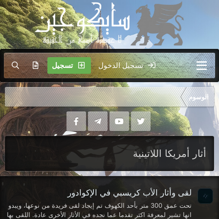
تسجيل الدخول
تسجيل
الوسوم
أثار أمريكا اللاتينية
لقى وأثار الأب كريسبي في الإكوادور
تحت عمق 300 متر بأحد الكهوف تم إيجاد لقى فريدة من نوعها، ويبدو
انها تشير لمعرفة اكثر تقدما عما نجده في الأثار الأخرى عادة. اللقى بها