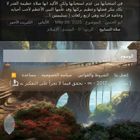
في استحبابها من عدم استحبابها ولكن الأكيد انها صلاة عظيمة القدر لا
تكاد تنكر فضلها وعظيم بركتها وقد علّمها النبي الأعظم لأحب أحبابه
وخاصة قرابته وهي اربع ركعات ( تسليمتين )...
ابو الحسن
الموضوع
May 25, 2025
الألباني
الكبريت الأحمر
الردود: 0
المنتدى:
الإسلام
صلاة
التسابيح
الوسوم
إتصل بنا
الشروط والقوانين
سياسة الخصوصية
مساعدة
R
S
[ سايكوجين 2017 - ∞ - نحقق فيما لا تجرأ على التفكير به
]
S