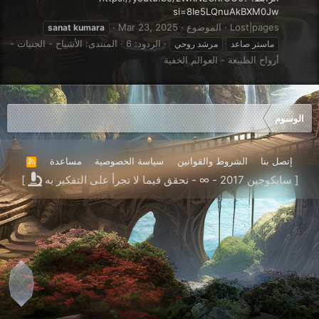
si=8Ie5LQnuAkBXM0Jw
Lost|pages
الموضوع
Mar 23, 2025
sanat
kumara
الردود: 6
المنتدى:
الأشباح - الجنيات -
ماستر صاعد
مرشد روحي
أرواح الطبيعة - العوالم الخفية
الوسوم
إتصل بنا
الشروط والقوانين
سياسة الخصوصية
مساعدة
R
S
[ سايكوجين 2017 - ∞ - نحقق فيما لا تجرأ على التفكير به
]
S