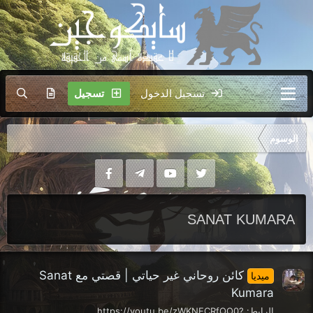
تسجيل الدخول
تسجيل
الوسوم
SANAT KUMARA
كائن روحاني غير حياتي | قصتي مع Sanat
ميديا
Kumara
الرابط: https://youtu.be/zWKNECRfOO0?