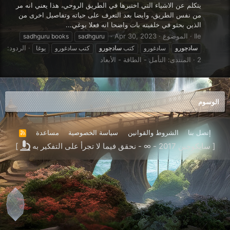
يتكلم عن الاشياء التي اختبرها في الطريق الروحي، هذا يعني انه مر
من نفس الطريق، وايضا بعد التعرف على حياته وتفاصيل اخرى من
الذين بحثو في خلفيته بات واضحا انه فعلا يوغي...
Ile
الموضوع
Apr 30, 2023
sadhguru books
sadhguru
الردود:
سادجورو
سادغورو
كتب
سادجورو
كتب سادغورو
يوغا
2
المنتدى:
التأمل - الطاقة - الأبعاد
الوسوم
إتصل بنا
الشروط والقوانين
سياسة الخصوصية
مساعدة
R
S
[ سايكوجين 2017 - ∞ - نحقق فيما لا تجرأ على التفكير به
]
S