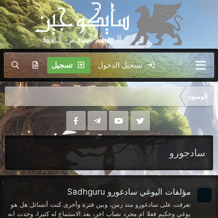
تسجيل الدخول
تسجيل
الوسوم
سادجورو
مؤلفات اليوغي سادغورو Sadhguru
تعرفت على سادغورو منذ زمن، وبين فترة وأخرى كنت أتسائل هل هو
يوغي وحكيم فعلا ام مجرد نصاب اخر، بعد الاستماع له كثيرا، وجدت انه