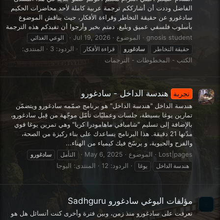
الفاضل وددت أن أشارككم ترجمة عربية كاملة لأحد محاضرات الحكيم
سادغورو عن حقيقة التخاطر وقراءة الأفكار، حيث يناقش الموضوع
بأسلوب فلسفي عميق وبليغ. دمتم بخير وأرجوا أن تفيدكم هذه الترجمة
gnosis student
الموضوع
Jul 19, 2026
الوعي الغذائي
الردود: 3
المنتدى:
حقيقة التخاطر
سادغورو
قراءة الأفكار
الكتب - المخطوطات - الترجمات
هندسة الداخل - سادغورو
تجربة
هندسة الداخل "هندسة الداخل" هو برنامج صمّمه سادغورو ويتضمّن
تمارين يوغا بسيطة، جلسات وعمليّات تأمّل موجّهة من قِبل سادغورو،
بالإضافة إلى تسليم "شامبافي ماهامودرا كريا" وهي تمرين يوغا قوي
مدّتها 21 دقيقة. هذا البرنامج يساعدك على بناء ركيزة من الصحة،
والفرح والحيوية، و يرسّخ فيك كيمياء من الهناء...
Lost|pages
الموضوع
May 6, 2025
التأمل
سادغورو
الردود: 12
المنتدى:
اليوجا
هندسة الداخل
يوغا
مؤلفات اليوغي سادغورو Sadhguru
تعرفت على سادغورو منذ زمن، وبين فترة وأخرى كنت أتسائل هل هو