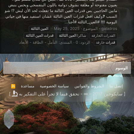
بعيون مفتوحة أو مغلقة بشوف دوامة باللون البنفسجي وبحس بنبض
مابين الحاجبين بس قدرات العين الثالثة ما تفعلت لحد الأن ليش ⁉️ شو
السبب ❓وكيف افعل قدرات العين الثالثة عشان استفيد منها في حياتي
اليومية ‼️‼️ #العين_الثالثة #أجنا...
galadros
الموضوع
May 25, 2025
العين
الثالثة
القدرات الخارقة
شاكرا
العين
الثالثة
قدرات
العين
الثالثة
الردود: 0
المنتدى:
التأمل - الطاقة - الأبعاد
قدرات
خارقة
الوسوم
إتصل بنا
الشروط والقوانين
سياسة الخصوصية
مساعدة
R
S
[ سايكوجين 2017 - ∞ - نحقق فيما لا تجرأ على التفكير به
]
S