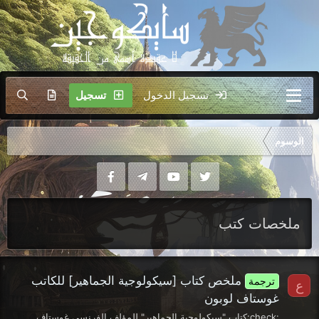
تسجيل الدخول
تسجيل
الوسوم
ملخصات كتب
ملخص كتاب [سيكولوجية الجماهير] للكاتب
ترجمة
ع
غوستاف لوبون
:check:كتاب "سيكولوجية الجماهير" للمؤلف الفرنسي غوستاف