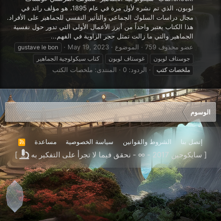
لوبون، الذي تم نشره لأول مرة في عام 1895، هو مؤلف رائد في
مجال دراسات السلوك الجماعي والتأثير النفسي للجماهير على الأفراد.
هذا الكتاب يعتبر واحداً من أبرز الأعمال الأولى التي تدور حول نفسية
الجماهير والتي ما زالت تمثل حجر الزاوية في الفهم...
عضو محذوف 759
الموضوع
May 19, 2023
gustave le bon
جوستاف لوبون
غوستاف لوبون
كتاب سيكولوجية الجماهير
الردود: 0
المنتدى:
ملخصات الكتب
ملخصات
كتب
الوسوم
إتصل بنا
الشروط والقوانين
سياسة الخصوصية
مساعدة
R
S
[ سايكوجين 2017 - ∞ - نحقق فيما لا تجرأ على التفكير به
]
S