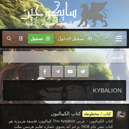
تسجيل الدخول
تسجيل
الوسوم
KYBALION
كتاب الكيباليون
كتاب / مخطوطة
كتاب الكيباليون - عربي The Kybalion كيباليون: فلسفة هرمزية هو
كتاب نشر عام 1908 يزعم أنه يحتوي عصارة تعليم هرمس مثلث