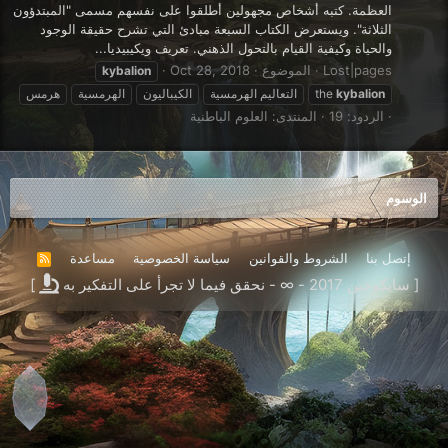
العظمة. كتبه أشخاص مجهولين أطلقوا على نفسهم مسمى "المبتدؤون
الثلاثة". ويستعرض الكتاب السبعة مبادئ التي تشرح حقيقة الوجود
والحياة وكيفية القيام بالتحول الذهني. تعريف ويكيبيديا...
Lost|pages
الموضوع
Oct 28, 2018
kybalion
kybalion
the
التعاليم الهرمسية
الكيباليون
الهرمسية
هرمس
الردود: 19
المنتدى:
العلوم الباطنية
الوسوم
إتصل بنا
الشروط والقوانين
سياسة الخصوصية
مساعدة
R
S
[ سايكوجين 2017 - ∞ - نحقق فيما لا تجرأ على التفكير به
]
S