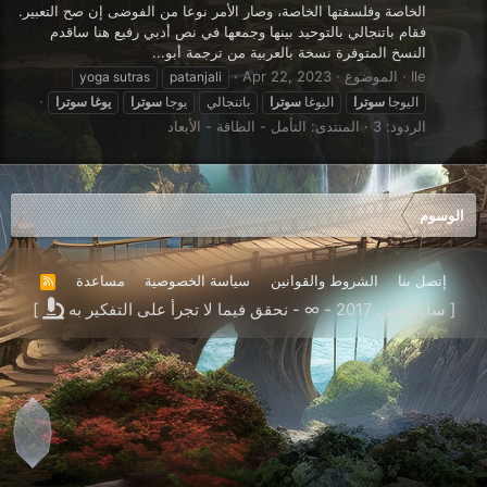
الخاصة وفلسفتها الخاصة، وصار الأمر نوعا من الفوضى إن صح التعبير.
فقام باتنجالي بالتوحيد بينها وجمعها في نص أدبي رفيع هنا ساقدم
النسخ المتوفرة نسخة بالعربية من ترجمة أبو...
Ile
الموضوع
Apr 22, 2023
yoga sutras
patanjali
اليوجا
سوترا
اليوغا
سوترا
باتنجالي
يوجا
سوترا
يوغا
سوترا
الردود: 3
المنتدى:
التأمل - الطاقة - الأبعاد
الوسوم
إتصل بنا
الشروط والقوانين
سياسة الخصوصية
مساعدة
R
S
[ سايكوجين 2017 - ∞ - نحقق فيما لا تجرأ على التفكير به
]
S