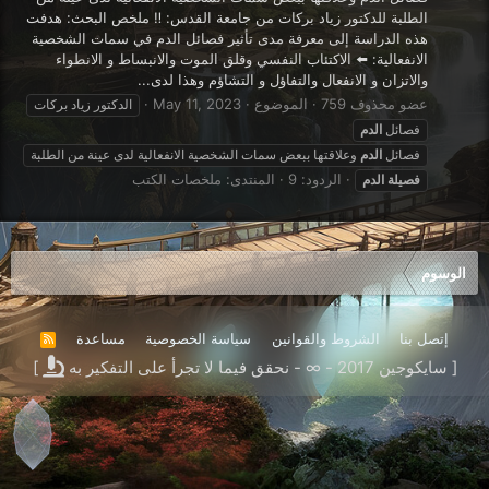
الطلبة للدكتور زياد بركات من جامعة القدس: ‼️ ملخص البحث: هدفت
هذه الدراسة إلى معرفة مدى تأثير فصائل الدم في سمات الشخصية
الانفعالية: ⬅️ الاكتئاب النفسي وقلق الموت والانبساط و الانطواء
والاتزان و الانفعال والتفاؤل و التشاؤم وهذا لدى...
عضو محذوف 759
الموضوع
May 11, 2023
الدكتور زياد بركات
فصائل
الدم
فصائل
الدم
وعلاقتها ببعض سمات الشخصية الانفعالية لدى عينة من الطلبة
الردود: 9
المنتدى:
ملخصات الكتب
فصيلة
الدم
الوسوم
إتصل بنا
الشروط والقوانين
سياسة الخصوصية
مساعدة
R
S
[ سايكوجين 2017 - ∞ - نحقق فيما لا تجرأ على التفكير به
]
S