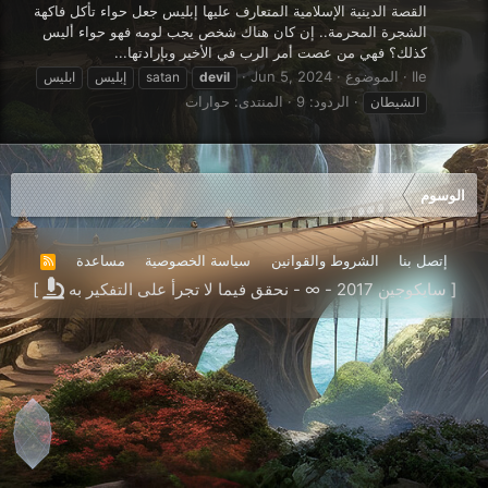
القصة الدينية الإسلامية المتعارف عليها إبليس جعل حواء تأكل فاكهة
الشجرة المحرمة.. إن كان هناك شخص يجب لومه فهو حواء أليس
كذلك؟ فهي من عصت أمر الرب في الأخير وبإرادتها...
Ile
الموضوع
Jun 5, 2024
devil
satan
إبليس
ابليس
الردود: 9
المنتدى:
حوارات
الشيطان
الوسوم
إتصل بنا
الشروط والقوانين
سياسة الخصوصية
مساعدة
R
S
[ سايكوجين 2017 - ∞ - نحقق فيما لا تجرأ على التفكير به
]
S