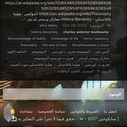
https://ar.wikipedia.org/wiki/%D8%AB%D9%8A%D9%88%D8
%B5%D9%88%D9%81%D9%8A%D8%A9
https://en.wikipedia.org/wiki/Theosophy المؤلفين : هيلينا
بلافاتسكي - Helena Blavatsky تشارلز ويبستر ليدبيتر -...
Ile
الموضوع
Oct 24, 2023
alice bailey
helena blavatsky
charles
webster
leadbeater
the knowledge of reality
knowledge of life
henry t.laurency
theosophy
the way of man
the philosopher_s stone
أليس بيلي
الثوصوفية هنري ت لورنسي
الثيوصوفية
الحكمة الإلهية
تشارلز ويبستر ليدبيتر
هنري ت لورنسي الثيوصوفية
هنري ت. لورنسي
هيلينا بلافاتسكي
هيلينا بلافاتسكي صوت الصمت
الردود: 6
المنتدى:
العلوم الباطنية
الوسوم
إتصل بنا
الشروط والقوانين
سياسة الخصوصية
مساعدة
R
S
[ سايكوجين 2017 - ∞ - نحقق فيما لا تجرأ على التفكير به
]
S