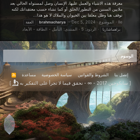
معرفة هذه الاشياء والعمل عليها، الإنسان وصل لمستواه الحالي بعد
ملايين السنين من التطور/الخلق أو كما تشاء حسب معتقداتك لكنه
توقف هنا وظل معلقا بين الحيوان والملاك لا هو هذا...
Ile
الموضوع
Dec 5, 2024
brahmacharya
العفة
الردود: 5
المنتدى:
التأمل - الطاقة - الأبعاد
براهماشاريا
الوسوم
إتصل بنا
الشروط والقوانين
سياسة الخصوصية
مساعدة
R
S
[ سايكوجين 2017 - ∞ - نحقق فيما لا تجرأ على التفكير به
]
S