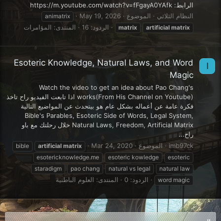
الرابط: https://m.youtube.com/watch?v=fFgayA0YAfk
النظام الثلاثي
الموضوع
May 19, 2026
animatrix
الردود: 16
المنتدى:
المؤامرات
matrix
artificial
matrix
Esoteric Knowledge, Natural Laws, and Word
I
Magic
Watch the video to get an idea about Pao Chang's
works(From His Channel on Youtube) اذا تابعت الفيديو راح تاخذ
فكرة عامة عن أعماله بشكل عام هو بيتحدث عن المواضيع التالية
Bible's Parables, Esoteric Side of Words, Legal System,
Natural Laws, Freedom, Artificial Matrix خلال رحلتك مع باو
راح...
imb97ck
الموضوع
Mar 24, 2020
bible
artificial
matrix
esotericknowledge.me
esoteric kowledge
esoteric
staradigm
pao chang
natural vs legal
natural law
الردود: 0
المنتدى:
العلوم الباطنية
word magic