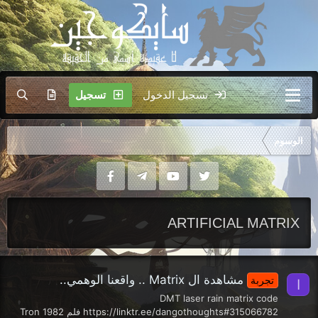
تسجيل الدخول
تسجيل
الوسوم
ARTIFICIAL MATRIX
مشاهدة ال Matrix .. واقعنا الوهمي..
تجربة
ا
DMT laser rain matrix code
https://linktr.ee/dangothoughts#315066782 فلم 1982 Tron