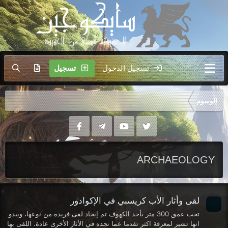
تسجيل الدخول
تسجيل
الوسوم
ARCHAEOLOGY
لقى وأثار الأب كريسبي في الإكوادور
تحت عمق 300 متر بأحد الكهوف تم إيجاد لقى فريدة من نوعها، ويبدو
انها تشير لمعرفة اكثر تقدما عما نجده في الأثار الأخرى عادة. اللقى بها