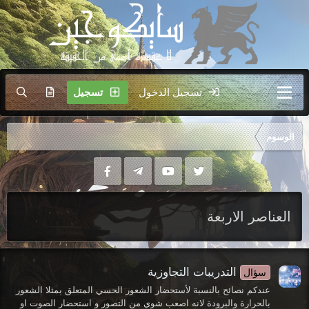
تسجيل الدخول
تسجيل
الوسوم
العناصر الاربعة
التدريبات التجاوزية
سؤال
عندكم نصائح بالنسبة لأستحضار الشعور الحسي المتعلق بمثلا الشعور
بالحرارة والبرودة لانه اصعب شوي من التصور و استحضار الصوت او