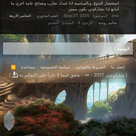
استحضار التذوق وبالمناسبة اذا عندك تجارب ونصائح عامة اخرى ما
امانع اذا تشاركوني بكون ممتن
anki
الموضوع
May 27, 2025
العلم التجاوزي
العناصر
الاربعة
الردود: 4
المنتدى:
التنجيم
تعاليم روحية
الوسوم
إتصل بنا
الشروط والقوانين
سياسة الخصوصية
مساعدة
R
S
[ سايكوجين 2017 - ∞ - نحقق فيما لا تجرأ على التفكير به
]
S