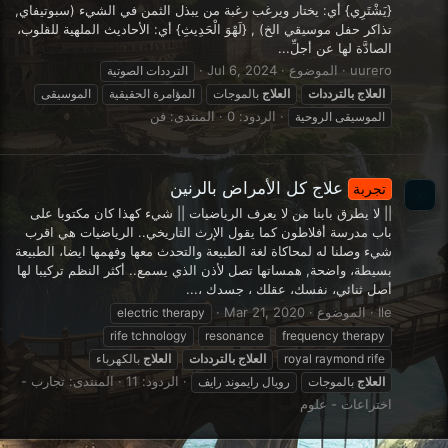
{يَشْتَرِي} أي: يختار ويرغب رغبة من يبذل الثمن في الشيء (سبوتيفاي,
تذاكر حفل موسيقي الخ) , {لَهْوَ الْحَدِيثِ} أي: الأحاديث الملهية للقلوب،
الصادَّة لها عن أجلِّ...
uurero
الموضوع
Jul 6, 2024
الترددات الصوتية
العلاج
بالترددات
العلاج
بالموجات
المؤامرة الحقيقية
الموسيقى
الردود: 0
المنتدى:
فن
الموسيقى الروحية
علاج كل الأمراض بالرنين
تجربة
|| لا يطرق بابنا من لا يعرف الرياضيات || شيء كهذا كان مكتوبا على
باب مدرسة أفلاطون كما يقول الإرث التاريخي.. الرياضيات هي اقرب
شيء وصلنا له لمحاكاة لغة الطبيعة والتحدث معها وفهمها ايضا، الطبيعة
بسيطة، واضحة, همساتها تصل لأذن الذي يسمع.. أكثر النظم تركيبا لها
أصل ثنائي، نفسك، عقلك ، جسدك ،...
Ile
الموضوع
Mar 21, 2020
electric therapy
rife tchnology
resonance
frequency therapy
royal raymond rife
العلاج
بالترددات
العلاج
بالكهرباء
الردود: 11
المنتدى:
تجارب -
العلاج
بالموجات
رويال رايموند رايف
اختراعات - علوم