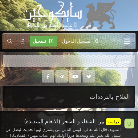
تسجيل الدخول
تسجيل
الوسوم
العلاج بالترددات
بين الشفاء و السحر (الانغام المتذبذة)
دراسة
U
التمهيد: قال الله تعالى: (ومن الناس من يشتري لهو الحديث ليضل عن
سبيل الله بغير علم ويتخذها هزواً أولئك لهم عذاب مهين) [لقمان:6]