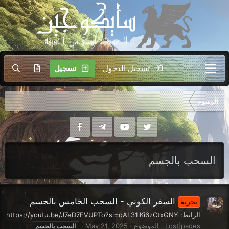
تسجيل الدخول
تسجيل
الوسوم
السحب بالجسم
السفر الكوني - السحب الخامس بالجسم
تجربة
الرابط: https://youtu.be/J7eD7EVUPTo?si=qAL31iKi6zCtxGNY
Lost|pages
الموضوع
May 21, 2025
السحب
بالجسم