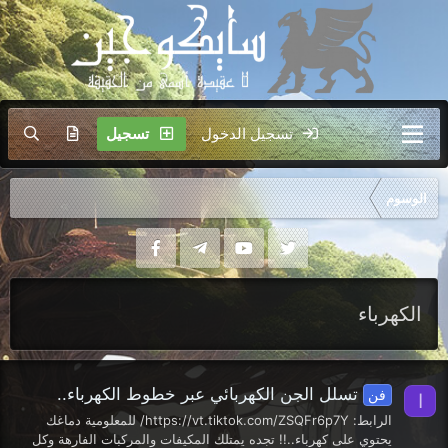
تسجيل الدخول
تسجيل
الوسوم
الكهرباء
تسلل الجن الكهربائي عبر خطوط الكهرباء..
فن
ا
الرابط: https://vt.tiktok.com/ZSQFr6p7Y/ للمعلومية دماغك
يحتوي على كهرباء..!! تجده يمتلك المكيفات والمركبات الفارهة وكل