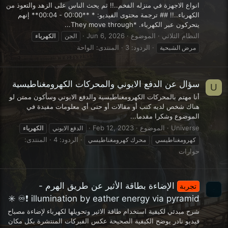
انواع الاجهزة في منزله الفخم..!! ثم يحث الناس على الزهد والتعوذ من
الكهرباء..!! ## ترجمة محتوى الفيديو: * **00:00 - 00:04** إنهم
يتحركون عبر الكهرباء. *They move through...
النظام الثلاثي
الموضوع
Jun 6, 2026
الجن
الكهرباء
الردود: 3
المنتدى:
الواحة
مرض الشبحية
سؤال عن الدفع الايوني والمحركات الكهرومغناطيسية
U
أنا مهتم بالمحركات الكهرومغناطيسية والدفع الايوني وسأكون ممتن لو
هناك شخص لديه كتب أو مقالات أو حتى أي معلومات مفيدة في
الموضوع وشكرا مقدما...
Universe
الموضوع
Feb 12, 2023
الدفع الايوني
الكهرباء
الردود: 4
المنتدى:
كهرومغناطيسي
محرك كهرومغناطيسي
حوارات
الإضاءة بطاقة الأثير عن طريق الهرم -
تجربة
illumination by eather energy via pyramid ❗♾️ ✳️
شرح مبدئي لكيفية استخدام طاقة الاثير وتحويلها لكهرباء لإضاءة مصباح
فيديو نادر يوضح الكيفية الصحيحة عكس الفبركات المنتشرة بكل مكان