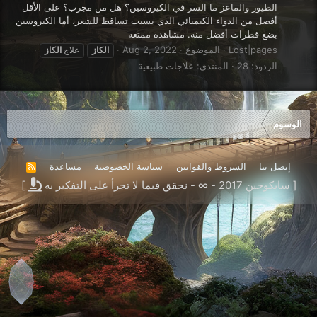
الطيور والماعز ما السر في الكيروسين؟ هل من مجرب؟ على الأقل
أفضل من الدواء الكيميائي الذي يسبب تساقط للشعر، أما الكيروسين
بضع قطرات أفضل منه. مشاهدة ممتعة
Lost|pages
الموضوع
Aug 2, 2022
الكاز
علاج
الكاز
الردود: 28
المنتدى:
علاجات طبيعية
الوسوم
إتصل بنا
الشروط والقوانين
سياسة الخصوصية
مساعدة
R
S
[ سايكوجين 2017 - ∞ - نحقق فيما لا تجرأ على التفكير به
]
S