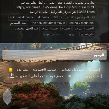
العارية والدموية والقذرة بعض الصور : رابط الفلم مترجم
http://live.cima4u.tv/Video/The.Holy.Mountain.1973-
34381.html اختر سيرفر Ok رابط الفلم بلا ترجمة...
Ile
الموضوع
Mar 25, 2020
spiritual alchemy
alchemy
the holy mountain
the holy mountain movie
الجبل
المقدس
الخيمياء الروحية
خيمياء
خيمياء الروح
فلم
الجبل
المقدس
الردود: 0
المنتدى:
ميديا
فلم باطني
الوسوم
إتصل بنا
الشروط والقوانين
سياسة الخصوصية
مساعدة
R
S
[ سايكوجين 2017 - ∞ - نحقق فيما لا تجرأ على التفكير به
]
S