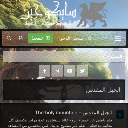
تسجيل الدخول
تسجيل
الوسوم
الجبل المقدس
الجبل المقدس - The holy mountain
فلم باطني عن خيمياء الروح غالبا ستشاهده عدة مرات لتكتشف كل
معانيه ملاحظة : الفلم غير منصوح به بتاتا لمن يتحسس من المشاهد