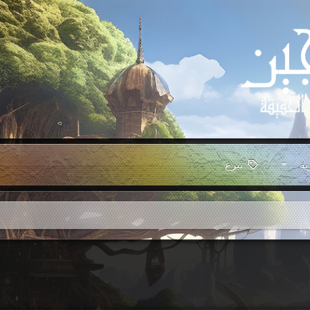
ية
تبرع