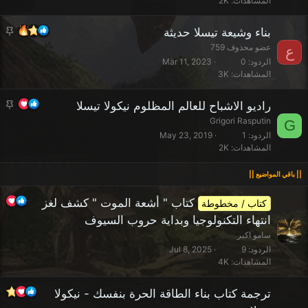
المشاهدات
2K
ت
م
بناء وشيعة تيسلا حديثة
ث
عضو محذوف 759
ع
ب
الردود
0
Mar 11, 2023
المشاهدات
3K
ت
م
راديو الاشباح للعالم المظلوم نيكولا تيسلا
ث
Grigori Rasputin
G
ب
الردود
1
May 23, 2019
المشاهدات
2K
ت
كتاب " أشعة الموت " كشف لغز
كتاب / مخطوطة
انتهاء التكنولوجيا وبداية حروب السيوف
سامو اكبر
الردود
9
Jul 8, 2025
المشاهدات
4K
ترجمة كتاب بناء الطاقة الحرة بنفسك - نيكولا