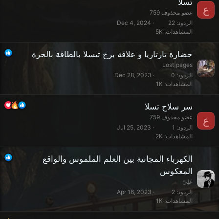
تسلا
ع
عضو محذوف 759
الردود
22
Dec 4, 2024
المشاهدات
5K
حضارة تارتاريا و علاقة برج تيسلا بالطاقة بالحرة
Lost|pages
الردود
0
Dec 28, 2023
المشاهدات
1K
سر سلاح تسلا
عضو محذوف 759
ع
الردود
1
Jul 25, 2023
المشاهدات
2K
الكهرباء المجانية بين العلم الملموس والواقع
المعكوس
عَلِيّ
الردود
2
Apr 16, 2023
المشاهدات
1K