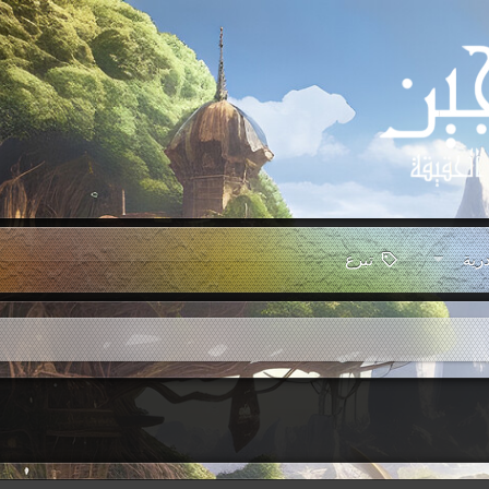
رية
تبرع