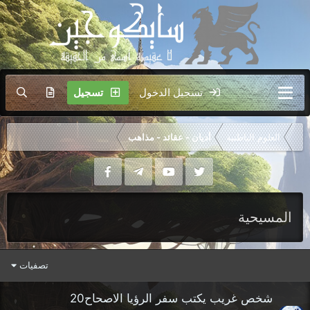
تسجيل الدخول
تسجيل
العلوم الباطنية
أديان - عقائد - مذاهب
المسيحية
تصفيات
شخص غريب يكتب سفر الرؤيا الاصحاح20