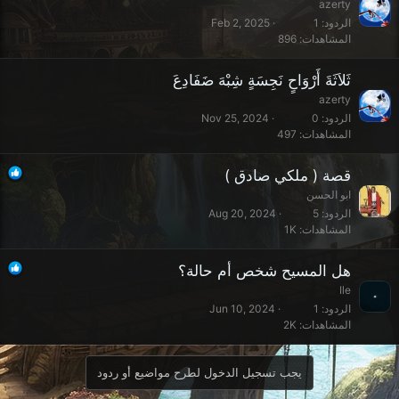
azerty
الردود
1
Feb 2, 2025
المشاهدات
896
ثَلاَثَةَ أَرْوَاحٍ نَجِسَةٍ شِبْهَ ضَفَادِعَ
azerty
الردود
0
Nov 25, 2024
المشاهدات
497
قصة ( ملكي صادق )
ابو الحسن
الردود
5
Aug 20, 2024
المشاهدات
1K
هل المسيح شخص أم حالة؟
Ile
الردود
1
Jun 10, 2024
المشاهدات
2K
يجب تسجيل الدخول لطرح مواضيع أو ردود