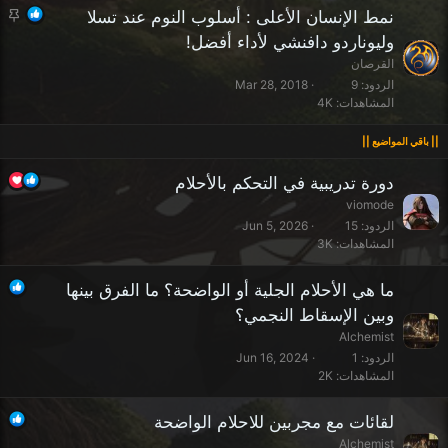
م
نمط الإنسان الأعلى : أسلوب النوم عند تسلا
ث
وليوناردو دافنشي لأداء أفضل!
ب
القرصان
ت
الردود
9
Mar 28, 2018
المشاهدات
4K
دورة تدريبية في التحكم بالأحلام
viomode
الردود
15
Jun 5, 2026
المشاهدات
3K
ما هي الأحلام الجلية أو الواضحة؟ ما الفرق بينها
وبين الإسقاط النجمي؟
Alchemist
الردود
1
Jun 16, 2024
المشاهدات
2K
لقائات مع مجربين للاحلام الواضحة
Alchemist